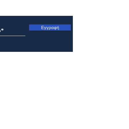
ς
Εγγραφή
Εορτολόγιο 5 Αυγούστου
Εορτ
2026
202