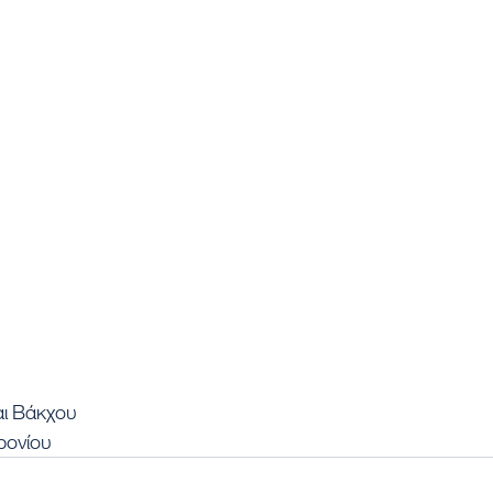
ι Βάκχου
ρονίου