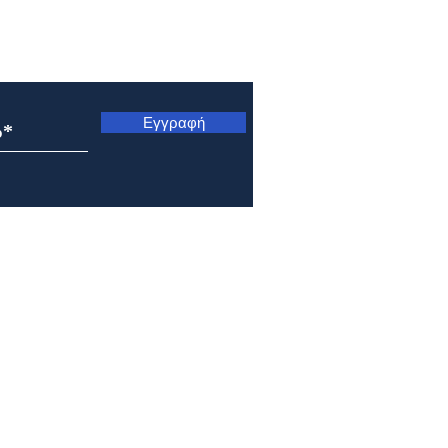
ς
Εγγραφή
Εορτολόγιο 5 Αυγούστου
Εορτ
2026
202