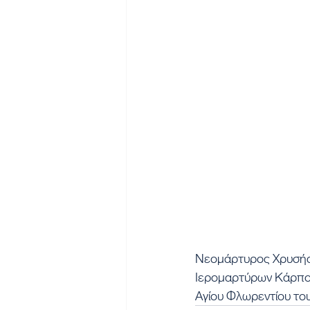
Νεομάρτυρος Χρυσή
Ιερομαρτύρων Κάρπου
Αγίου Φλωρεντίου το