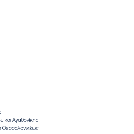
ς
 και Αγαθονίκης
υ Θεσσαλονικέως