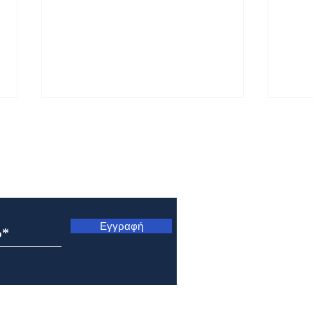
ς
Εγγραφή
Εορτολόγιο 5 Αυγούστου
Εορτ
2026
202