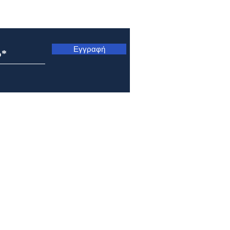
ς
Εγγραφή
Εορτολόγιο 6 Αυγούστου
Εορτ
2026
202