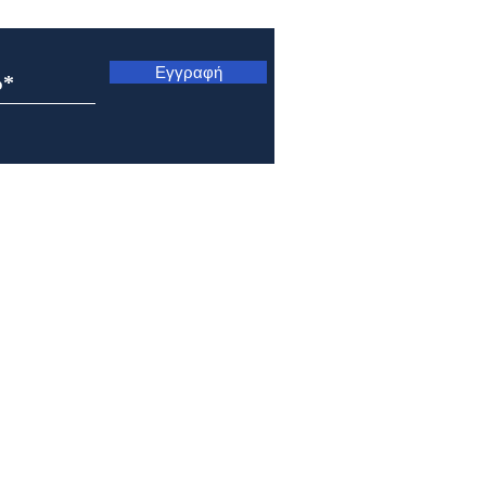
Εγγραφή
Εορτολόγιο 8 Αυγούστου
Εορτ
2026
202