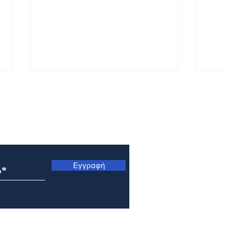
ς
Εγγραφή
Εορτολόγιο 7 Αυγούστου
Εορτ
2026
202