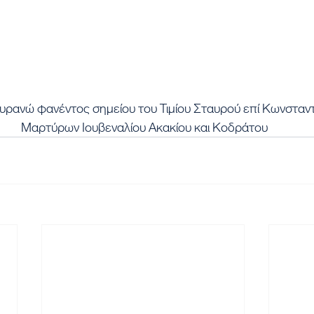
ουρανώ φανέντος σημείου του Τιμίου Σταυρού επί Κωνσταν
 Μαρτύρων Ιουβεναλίου Ακακίου και Κοδράτου