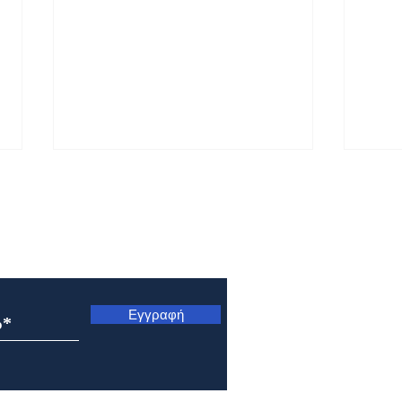
ς
Εγγραφή
Εορτολόγιο 8 Αυγούστου
Εορτ
2026
202