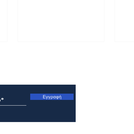
ς
Εγγραφή
Εορτολόγιο 5 Αυγούστου
Εορτ
2026
202