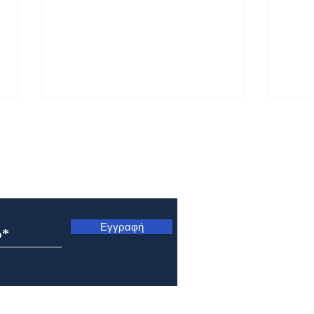
ς
Εγγραφή
Εορτολόγιο 7 Αυγούστου
Εορτ
2026
202