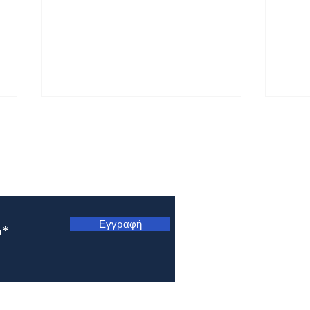
ς
Εγγραφή
Εορτολόγιο 7 Αυγούστου
Εορτ
2026
202