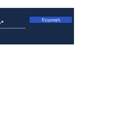
ς
Εγγραφή
Εορτολόγιο 7 Αυγούστου
Εορτ
2026
202