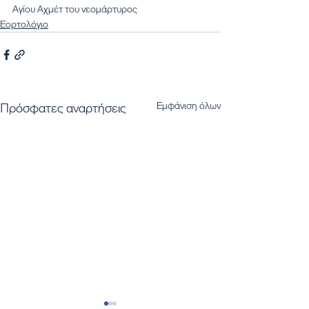
Αγίου Αχμέτ του νεομάρτυρος
Εορτολόγιο
Εμφάνιση όλων
Πρόσφατες αναρτήσεις