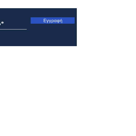
ς
Εγγραφή
Εορτολόγιο 7 Αυγούστου
Εορτ
2026
202