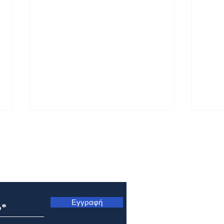
ς
Εγγραφή
Εορτολόγιο 5 Αυγούστου
Εορτ
2026
202