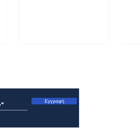
ς
Εγγραφή
Εορτολόγιο 5 Αυγούστου
Εορτ
2026
202