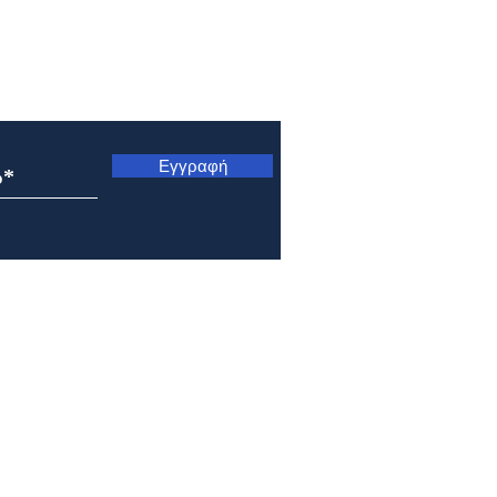
ς
Εγγραφή
Εορτολόγιο 7 Αυγούστου
Εορτ
2026
202