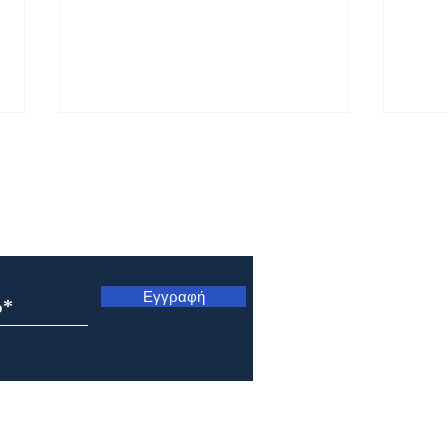
ς
Εγγραφή
Εορτολόγιο 6 Αυγούστου
Εορτ
2026
202