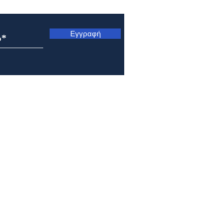
ς
Εγγραφή
Εορτολόγιο 6 Αυγούστου
Εορτ
2026
202