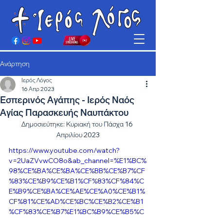
Ανάρτηση
Ιερός Λόγος
16 Απρ 2023
Εσπερινός Αγάπης - Ιερός Ναός
Αγίας Παρασκευής Ναυπάκτου
Δημοσιεύτηκε: Κυριακή του Πάσχα 16 
Απριλίου 2023
https://www.youtube.com/watch?
v=2UaZVvwCO8o&ab_channel=%E1%BC%
98%CE%BA%CE%BA%CE%BB%CE%B7%CF
%83%CE%B9%CE%B1%CF%83%CF%84%C
E%B9%CE%BA%CE%AE%CE%A0%CE%B1%
CF%81%CE%AD%CE%BC%CE%B2%CE%B1
%CF%83%CE%B7%E1%BC%B9%CE%B5%C