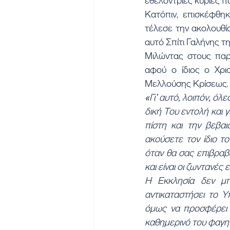
εθελόντριες κυρίες π
Κατόπιν, επισκέφθηκ
τέλεσε την ακολουθία
αυτό Σπίτι Γαλήνης τ
Μιλώντας στους παρε
αφού ο ίδιος ο Χρι
Μελλούσης Κρίσεως.
«Γι’ αυτό, λοιπόν, όλ
δική Του εντολή και γ
πίστη και την βεβαι
ακούσετε τον ίδιο τ
όταν θα σας επιβραβ
και είναι οι ζωντανές 
Η Εκκλησία δεν μπ
αντικαταστήσει το Υ
όμως να προσφέρει τ
καθημερινό του φαγη