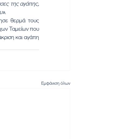
σες της αγάπης, 
υ».
ησε θερμά τους 
χων Ταμείων που 
άκριση και αγάπη 
Εμφάνιση όλων