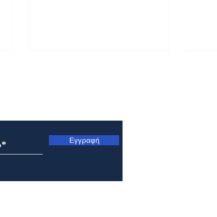
ς
Εγγραφή
Μητρόπολη Ναυπάκτου και
Μητρ
Αγίου Βλασίου: Αρχιερατική
Κυνο
Θεία Λειτουργία στο Γολέμι
Μετ
της ορεινής Ναυπακτίας
Σωτή
Πρε