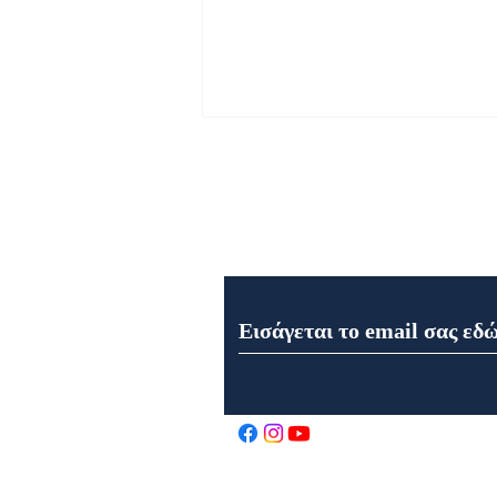
Εγγραφή στο Newsletter μα
Εορτή της Μεταμορφώσεως
του Σωτήρος στον Ιερό Ναό
Αγίου Αθανασίου στα
Καρελέϊκα Ναυπάκτου