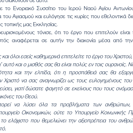
ου διακονούν σε αυτό.
ε το Ενοριακό Συσσίτιο του Ιερού Ναού Αγίου Αντωνίου 
 του Αγιασμού και ευλόγησε τις κυρίες που εθελοντικά δι
ης τοπικής μας Εκκλησίας.
υρισκομένους τόνισε, ότι το έργο που επιτελούν είναι π
στός αναφέρεται σε αυτήν την διακονία μέσα από την
ες και όλοι εσείς καθημερινά επιτελείτε το έργο του Χριστού
ι’ αυτό και ο μισθός σας θα είναι πολύς εν τοις ουρανοίς. Ν
ότητα και την ελπίδα, ότι η προσπάθειά σας θα εξαργυ
ον Χριστό να σας αναγνωρίζει ως τους ευλογημένους του 
εύσει, γιατί δώσατε φαγητό σε εκείνους που τους ονόμασ
εικόνες του Θεού.
ορεί να λύσει όλα τα προβλήματα των ανθρώπων, 
πουργείο Οικονομικών, ούτε το Υπουργείο Κοινωνικής Πρ
ο ελάχιστο που θεμελιώνει την αξιοπρέπεια του ανθρώπο
τό.