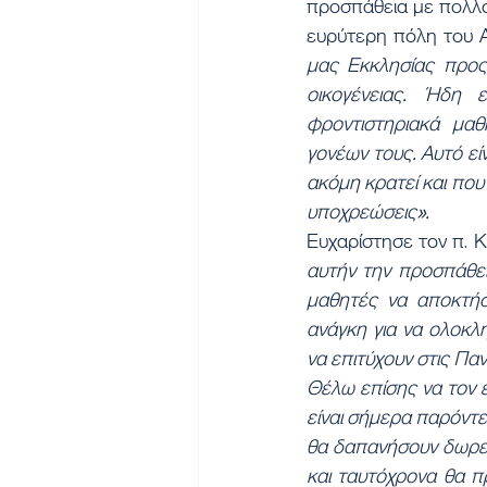
προσπάθεια με πολλού
ευρύτερη πόλη του Αγ
μας Εκκλησίας προς 
οικογένειας. Ήδη 
φροντιστηριακά μαθ
γονέων τους. Αυτό είν
ακόμη κρατεί και που
υποχρεώσεις».
Ευχαρίστησε τον π. Κ
αυτήν την προσπάθεια
μαθητές να αποκτήσο
ανάγκη για να ολοκλ
να επιτύχουν στις Πα
Θέλω επίσης να τον ε
είναι σήμερα παρόντε
θα δαπανήσουν δωρεά
και ταυτόχρονα θα π