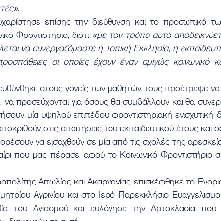
τές».
χαρίστησε επίσης την διεύθυνση και το προσωπικό τω
ικό Φροντιστήριο, διότι 
«με τον τρόπο αυτό αποδεικνύετα
εται να συνεργαζόμαστε η τοπική Εκκλησία, η εκπαιδευτικ
προσπάθειες οι οποίες έχουν έναν αμιγώς κοινωνικό κα
θύνθηκε στους γονείς των μαθητών, τους προέτρεψε να πρ
, να προσεύχονται για όσους θα συμβάλλουν και θα συνερ
ήσουν μία υψηλού επιπέδου φροντιστηριακή ενισχυτική δι
οκριθούν στις απαιτήσεις του εκπαιδευτικού έτους και ό
πορέσουν να εισαχθούν σε μία από τις σχολές της αρεσκείας
αίρι που μας πέρασε, αφού το Κοινωνικό Φροντιστήριο σ
πολίτης Αιτωλίας και Ακαρνανίας επισκέφθηκε το Ενοριακ
μητρίου Αγρινίου και στο Ιερό Παρεκκλήσιο Ευαγγελισμο
θία του Αγιασμού και ευλόγησε την Αρτοκλασία που 