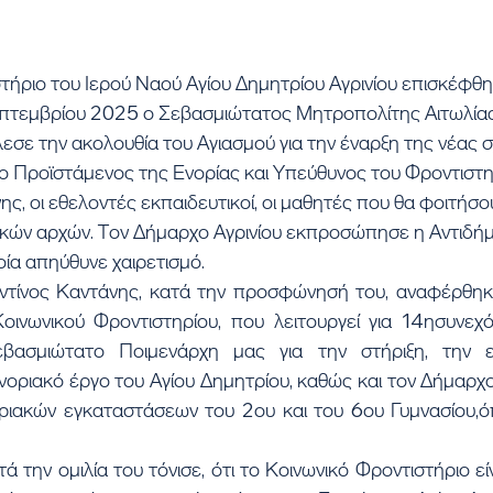
τήριο του Ιερού Ναού Αγίου Δημητρίου Αγρινίου επισκέφθ
πτεμβρίου 2025 ο Σεβασμιώτατος Μητροπολίτης Αιτωλίας 
λεσε την ακολουθία του Αγιασμού για την έναρξη της νέας σ
 ο Προϊστάμενος της Ενορίας και Υπεύθυνος του Φροντιστη
, οι εθελοντές εκπαιδευτικοί, οι μαθητές που θα φοιτήσουν
κών αρχών. Τον Δήμαρχο Αγρινίου εκπροσώπησε η Αντιδήμ
ία απηύθυνε χαιρετισμό.
τίνος Καντάνης, κατά την προσφώνησή του, αναφέρθηκε
Κοινωνικού Φροντιστηρίου, που λειτουργεί για 14ησυνεχό
βασμιώτατο Ποιμενάρχη μας για την στήριξη, την ευ
ριακό έργο του Αγίου Δημητρίου, καθώς και τον Δήμαρχο Α
ιακών εγκαταστάσεων του 2ου και του 6ου Γυμνασίου,όπο
 την ομιλία του τόνισε, ότι το Κοινωνικό Φροντιστήριο είν