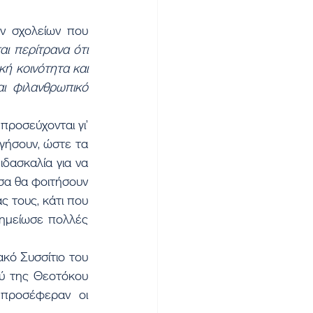
ν σχολείων που 
ι περίτρανα ότι 
ή κοινότητα και 
ι φιλανθρωπικό 
οσεύχονται γι’ 
γήσουν, ώστε τα 
δασκαλία για να 
σα θα φοιτήσουν 
 τους, κάτι που 
ημείωσε πολλές 
ό Συσσίτιο του 
ύ της Θεοτόκου 
προσέφεραν οι 