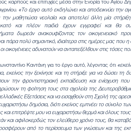
ς καρπούς και επιτυχίες μέσα στην Ενορία του Αγίου Δημ
ρινίου. 
«Το έργο αυτό εκδηλώνει και αποδεικνύει την αγ
την μαθητιώσα νεολαία και αποτελεί άλλη μία στήριξη
εκατό και πλέον παιδιά έχουν εγγραφεί και θα συ
ήματα δωρεάν ανακουφίζοντας τον οικογενειακό προϋ
αι πάρα πολύ σημαντικό, ιδιαίτερα στις ημέρες μας που η 
 οι οικογένειες αδυνατούν να ανταπεξέλθουν στις τόσες πολ
ωνσταντίνο Καντάνη για το έργο αυτό, λέγοντας ότι 
«εκεί
, εκείνος την ξεκίνησε και τη στήριξε για να δώσει τη δ
υν την φροντιστηριακή εκπαίδευση και ενίσχυση που ε
ηρώσουν τη φοίτηση τους στα σχολεία της Δευτεροβάθμια
νελλαδικές Εξετάσεις και να εισαχθούν στη Σχολή της αρεσκ
υχαριστήσω δημόσια, διότι εκείνος εμπνέει το σύνολο τω
ς και επιτρέψτε μου να ευχαριστήσω θερμά και όλους τους κ
ν και αφιλοκερδώς τον ελεύθερο χρόνο τους, θα καταβά
ροσφέρουν από το περίσσευμα των γνώσεων και της εκπα