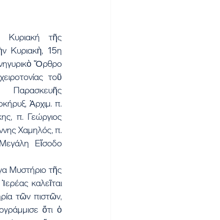
 Κυριακή τῆς 
 Κυριακὴ, 15η 
νηγυρικὸ Ὄρθρο 
ειροτονίας τοῦ 
Παρασκευῆς 
ήρυξ, Ἀρχιμ. π. 
ης, π. Γεώργιος 
νης Χαμηλός, π. 
Μεγάλη Εἴσοδο 
α Μυστήριο τῆς 
Ἱερέας καλεῖται 
ρία τῶν πιστῶν, 
γράμμισε ὅτι ὁ 