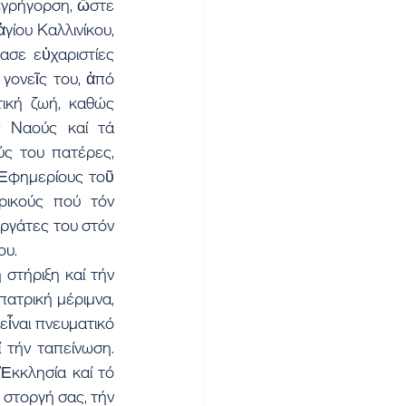
ἐγρήγορση, ὥστε 
γίου Καλλινίκου, 
σε εὐχαριστίες 
ονεῖς του, ἀπό 
ική ζωή, καθώς 
 Ναούς καί τά 
ς του πατέρες, 
Ἐφημερίους τοῦ 
ικούς πού τόν 
ργάτες του στόν 
ου.
στήριξη καί τήν 
ατρική μέριμνα, 
ἶναι πνευματικό 
 τήν ταπείνωση. 
κκλησία καί τό 
 στοργή σας, τήν 