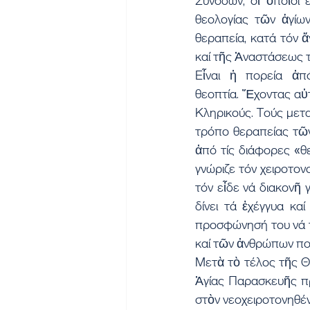
Συνόδων, οἱ ὁποῖοι 
θεολογίας τῶν ἁγίων
θεραπεία, κατά τόν 
καί τῆς Ἀναστάσεως τ
Εἶναι ἡ πορεία ἀπ
θεοπτία. Ἔχοντας αὐ
Κληρικούς. Τούς μετα
τρόπο θεραπείας τῶν
ἀπό τίς διάφορες «θε
γνώριζε τόν χειροτον
τόν εἶδε νά διακονῆ γ
δίνει τά ἐχέγγυα κα
προσφώνησή του νά τά
καί τῶν ἀνθρώπων πο
Μετὰ τὸ τέλος τῆς Θ
Ἁγίας Παρασκευῆς πρ
στὸν νεοχειροτονηθέν