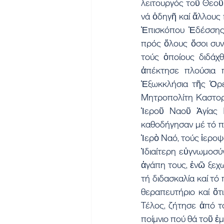
λειτουργός τοῦ Θεοῦ 
νά ὁδηγῆ καί ἄλλους π
Ἐπισκόπου Ἐδέσσης κ
πρός ὅλους ὅσοι συν
τούς ὁποίους διδάχθ
ἀπέκτησε πλούσια 
Ἐξωκκλήσια τῆς Ὀρει
Μητροπολίτη Καστορί
Ἱεροῦ Ναοῦ Ἁγίας Π
καθοδήγησαν μέ τό πα
Ἱερὸ Ναό, τούς ἱεροψά
Ἰδιαίτερη εὐγνωμοσύν
ἀγάπη τους, ἐνῶ ξεχω
τή διδασκαλία καί τό
θεραπευτήριο καί ὅτι
Τέλος, ζήτησε ἀπό τ
ποίμνιο πού θά τοῦ ἐμ