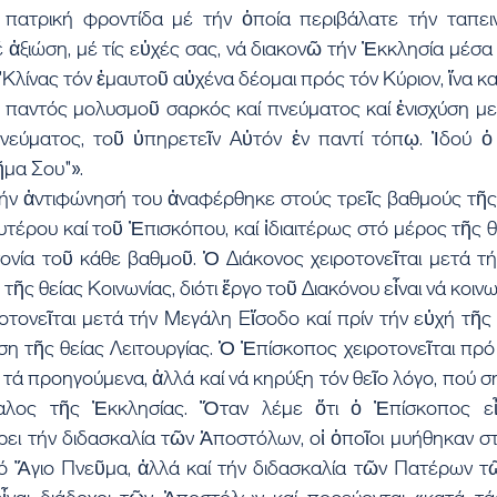
 πατρική φροντίδα μέ τήν ὁποία περιβάλατε τήν ταπεινή
 ἀξιώση, μέ τίς εὐχές σας, νά διακονῶ τήν Ἐκκλησία μέσα
"Κλίνας τόν ἐμαυτοῦ αὐχένα δέομαι πρός τόν Κύριον, ἵνα κ
 παντός μολυσμοῦ σαρκός καί πνεύματος καί ἐνισχύση με 
εύματος, τοῦ ὑπηρετεῖν Αὐτόν ἐν παντί τόπῳ. Ἰδού ὁ 
ῆμα Σου"».
ν ἀντιφώνησή του ἀναφέρθηκε στούς τρεῖς βαθμούς τῆς 
τέρου καί τοῦ Ἐπισκόπου, καί ἰδιαιτέρως στό μέρος τῆς θε
τονία τοῦ κάθε βαθμοῦ. Ὁ Διάκονος χειροτονεῖται μετά τ
τῆς θείας Κοινωνίας, διότι ἔργο τοῦ Διακόνου εἶναι νά κοινω
τονεῖται μετά τήν Μεγάλη Εἴσοδο καί πρίν τήν εὐχή τῆς 
εση τῆς θείας Λειτουργίας. Ὁ Ἐπίσκοπος χειροτονεῖται πρό 
τά προηγούμενα, ἀλλά καί νά κηρύξη τόν θεῖο λόγο, πού σημα
αλος τῆς Ἐκκλησίας. Ὅταν λέμε ὅτι ὁ Ἐπίσκοπος εἶνα
ει τήν διδασκαλία τῶν Ἀποστόλων, οἱ ὁποῖοι μυήθηκαν στ
τό Ἅγιο Πνεῦμα, ἀλλά καί τήν διδασκαλία τῶν Πατέρων τῶ