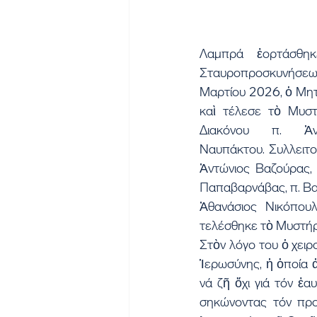
Λαμπρά ἑορτάσθη
Σταυροπροσκυνήσεως
Μαρτίου 2026, ὁ Μητ
καὶ τέλεσε τὸ Μυστή
Διακόνου π. Ἀν
Ναυπάκτου. Συλλειτού
Ἀντώνιος Βαζούρας, 
Παπαβαρνάβας, π. Βασ
Ἀθανάσιος Νικόπου
τελέσθηκε τὸ Μυστήρι
Στὸν λόγο του ὁ χει
Ἱερωσύνης, ἡ ὁποία ἀ
νά ζῆ ὄχι γιά τόν ἑα
σηκώνοντας τόν προ