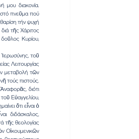
 μου διακονία. 
 στό πνεῦμα πού 
αθαρίση τήν ψυχή 
διά τῆς Χάριτος 
δοῦλος Κυρίου, 
Ἱερωσύνης, τοῦ 
ίας Λειτουργίας 
ήν μεταβολή τῶν 
νῆ τούς πιστούς. 
Ἀναφορᾶς, διότι 
τοῦ Εὐαγγελίου, 
ίνει ὅτι εἶναι ὁ 
ι διδάσκαλος, 
ά τῆς θεολογίας 
ν Οἰκουμενικῶν 