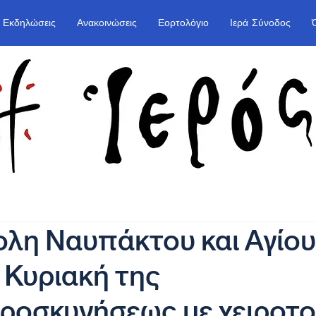
Εκδηλώσεις
Ανακοινώσεις
Εορτολόγιο
Ιερά Σύνοδος
λη Ναυπάκτου και Αγίου
 Κυριακή της
ροσκυνήσεως με χειροτο