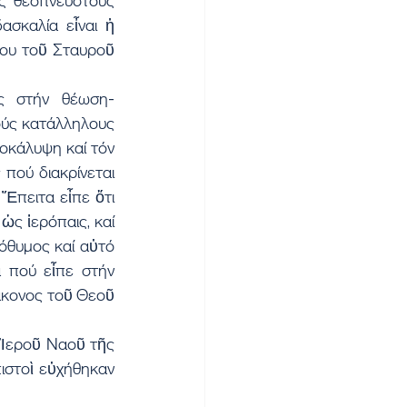
ς θεοπνεύστους 
σκαλία εἶναι ἡ 
ίου τοῦ Σταυροῦ 
ς στήν θέωση-
ύς κατάλληλους 
οκάλυψη καί τόν 
ού διακρίνεται 
Ἔπειτα εἶπε ὅτι 
ς ἱερόπαις, καί 
ρόθυμος καί αὐτό 
 πού εἶπε στήν 
άκονος τοῦ Θεοῦ 
Ἱεροῦ Ναοῦ τῆς 
στοὶ εὐχήθηκαν 