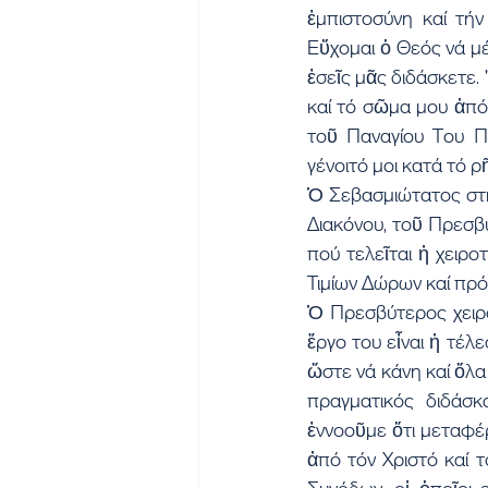
ἐμπιστοσύνη καί τήν
Εὔχομαι ὁ Θεός νά μέ
ἐσεῖς μᾶς διδάσκετε. 
καί τό σῶμα μου ἀπό
τοῦ Παναγίου Του Πν
γένοιτό μοι κατά τό ρ
Ὁ Σεβασμιώτατος στή
Διακόνου, τοῦ Πρεσβυ
πού τελεῖται ἡ χειρο
Τιμίων Δώρων καί πρό 
Ὁ Πρεσβύτερος χειρο
ἔργο του εἶναι ἡ τέλ
ὥστε νά κάνη καί ὅλα 
πραγματικός διδάσκ
ἐννοοῦμε ὅτι μεταφέρ
ἀπό τόν Χριστό καί 