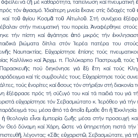
ὀφείλει νά ζῆ μέ καθαρότητα, ταπείνωση καί πνευματική 
ρός τόν ἁγιασμό. Ἰδιαίτερη μνεία ἔκανε στίς διδαχές τοῦ ἁ
αί τοῦ ἁγίου Κοσμᾶ τοῦ Αἰτωλοῦ. Στή συνέχεια ἐξέφρα
έβαλαν στήν πνευματική του πορεία. Ἀναφέρθηκε στούς γ
ηκε τήν πίστη καί ἀγάπησε ἀπό μικρός τήν ἐκκλησιαστ
παιδικά βιώματα δίπλα στόν Ἱερέα πατέρα του στούς
νῆς Ναυπακτίας. Εὐχαρίστησε ἐπίσης τούς πνευματικού
ας Καλλίνικο καί Ἀρχιμ. π. Πολύκαρπο Παστρωμᾶ, τούς 
αρασκευῆς πού διηκόνησε γιά ἕξι ἔτη καί τούς Κληρ
ράδειγμα καί τίς συμβουλές τους. Εὐχαρίστησε τούς συνε
λτες, τούς ἐνορίτες καί ὅσους τόν στήριξαν στή διακονία τ
η ἐξέφρασε πρός τή σύζυγό του καί τά παιδιά του γιά τή 
ριστά εὐχαρίστησε τόν Σεβασμιώτατο κ. Ἱερόθεο γιά τήν π
 παράδειγμά του, μέσα ἀπό τά ὁποῖα ἔμαθε ὅτι ἡ Ἐκκλησία ε
 ἡ θεολογία εἶναι ἐμπειρία ζωῆς μέσα στήν προσευχή καί
όν Θεό δύναμη καί Χάρη, ὥστε νά ὑπηρετήση πιστά τήν Ἐ
πιστευθῆ, λέγοντας: «Σᾶς εὐχαριστῶ, Σεβασμιώτατε, γιά τή