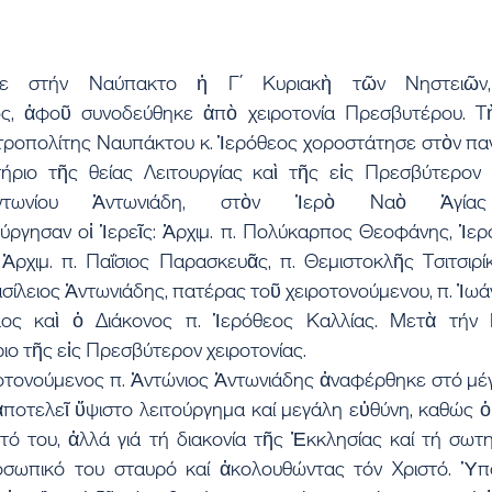
κε στήν Ναύπακτο ἡ Γ΄ Κυριακὴ τῶν Νηστειῶν,
, ἀφοῦ συνοδεύθηκε ἀπὸ χειροτονία Πρεσβυτέρου. Τὴν
ροπολίτης Ναυπάκτου κ. Ἱερόθεος χοροστάτησε στὸν πα
ριο τῆς θείας Λειτουργίας καὶ τῆς εἰς Πρεσβύτερον χ
τωνίου Ἀντωνιάδη, στὸν Ἱερὸ Ναὸ Ἁγίας 
ργησαν οἱ Ἱερεῖς: Ἀρχιμ. π. Πολύκαρπος Θεοφάνης, Ἱεροκ
Ἀρχιμ. π. Παΐσιος Παρασκευᾶς, π. Θεμιστοκλῆς Τσιτσιρίκ
ίλειος Ἀντωνιάδης, πατέρας τοῦ χειροτονούμενου, π. Ἰωάν
λος καὶ ὁ Διάκονος π. Ἱερόθεος Καλλίας. Μετὰ τήν 
ο τῆς εἰς Πρεσβύτερον χειροτονίας.
ροτονούμενος π. Ἀντώνιος Ἀντωνιάδης ἀναφέρθηκε στό μέγ
ποτελεῖ ὕψιστο λειτούργημα καί μεγάλη εὐθύνη, καθώς ὁ 
υτό του, ἀλλά γιά τή διακονία τῆς Ἐκκλησίας καί τή σωτη
σωπικό του σταυρό καί ἀκολουθώντας τόν Χριστό. Ὑπο