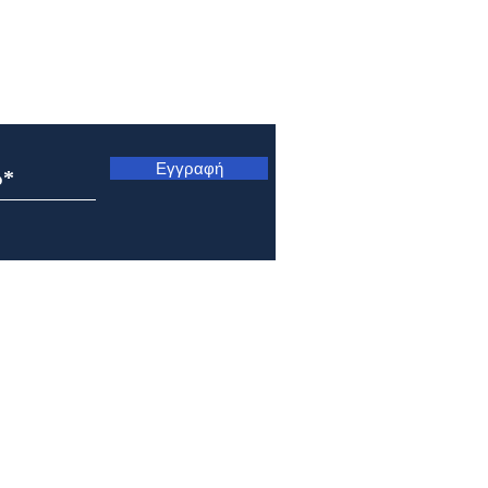
ς
Εγγραφή
Μητρόπολη Ναυπάκτου και
Μητρ
Αγίου Βλασίου: Αρχιερατική
Κυνο
Θεία Λειτουργία στο Γολέμι
Μετ
της ορεινής Ναυπακτίας
Σωτή
Πρε