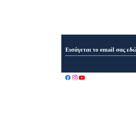
Εγγραφή στο Newsletter μα
Εορτή της Μεταμορφώσεως
του Σωτήρος στον Ιερό Ναό
Αγίου Αθανασίου στα
Καρελέϊκα Ναυπάκτου