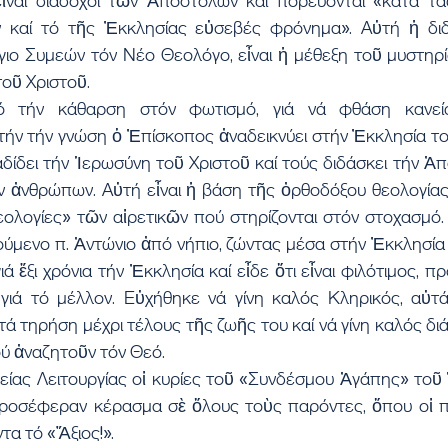
εἶναι διάδοχοι τῶν Ἀποστόλων καί πορεύονται «κατά τά
 καί τό τῆς Ἐκκλησίας εὐσεβές φρόνημα». Αὐτή ἡ διδα
ἅγιο Συμεών τόν Νέο Θεολόγο, εἶναι ἡ μέθεξη τοῦ μυστηρ
οῦ Χριστοῦ.
ό τήν κάθαρση στόν φωτισμό, γιά νά φθάση κανεί
τήν τήν γνώση ὁ Ἐπίσκοπος ἀναδεικνύει στήν Ἐκκλησία το
δίδει τήν Ἱερωσύνη τοῦ Χριστοῦ καί τούς διδάσκει τήν Ἀπ
 ἀνθρώπων. Αὐτή εἶναι ἡ βάση τῆς ὀρθοδόξου θεολογίας π
ολογίες» τῶν αἱρετικῶν πού στηρίζονται στόν στοχασμό. 
ούμενο π. Ἀντώνιο ἀπό νήπιο, ζώντας μέσα στήν Ἐκκλησία ὡ
ιά ἕξι χρόνια τήν Ἐκκλησία καί εἶδε ὅτι εἶναι φιλότιμος, π
ί γιά τό μέλλον. Εὐχήθηκε νά γίνη καλός Κληρικός, αὐτά
 τηρήση μέχρι τέλους τῆς ζωῆς του καί νά γίνη καλός δι
ύ ἀναζητοῦν τόν Θεό.
είας Λειτουργίας οἱ κυρίες τοῦ «Συνδέσμου Ἀγάπης» τοῦ 
οσέφεραν κέρασμα σὲ ὅλους τοὺς παρόντες, ὅπου οἱ πι
τα τό «Ἄξιος!».