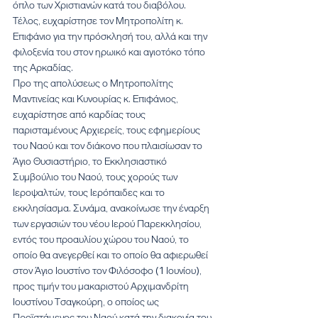
όπλο των Χριστιανών κατά του διαβόλου. 
Τέλος, ευχαρίστησε τον Μητροπολίτη κ. 
Επιφάνιο για την πρόσκλησή του, αλλά και την 
φιλοξενία του στον ηρωικό και αγιοτόκο τόπο 
της Αρκαδίας.
Προ της απολύσεως ο Μητροπολίτης 
Μαντινείας και Κυνουρίας κ. Επιφάνιος, 
ευχαρίστησε από καρδίας τους 
παρισταμένους Αρχιερείς, τους εφημερίους 
του Ναού και τον διάκονο που πλαισίωσαν το 
Άγιο Θυσιαστήριο, το Εκκλησιαστικό 
Συμβούλιο του Ναού, τους χορούς των 
Ιεροψαλτών, τους Ιερόπαιδες και το 
εκκλησίασμα. Συνάμα, ανακοίνωσε την έναρξη 
των εργασιών του νέου Ιερού Παρεκκλησίου, 
εντός του προαυλίου χώρου του Ναού, το 
οποίο θα ανεγερθεί και το οποίο θα αφιερωθεί 
στον Άγιο Ιουστίνο τον Φιλόσοφο (1 Ιουνίου), 
προς τιμήν του μακαριστού Αρχιμανδρίτη 
Ιουστίνου Τσαγκούρη, ο οποίος ως 
Προϊστάμενος του Ναού κατά την διακονία του 