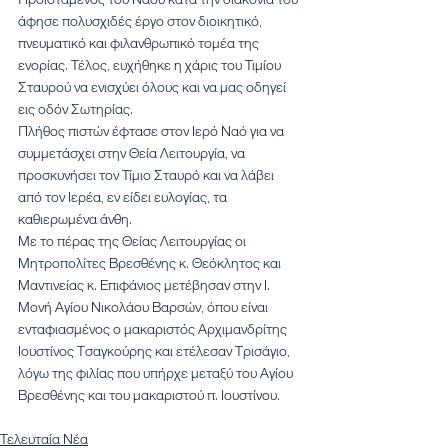
άφησε πολυσχιδές έργο στον διοικητικό, 
πνευματικό και φιλανθρωπικό τομέα της 
ενορίας. Τέλος, ευχήθηκε η χάρις του Τιμίου 
Σταυρού να ενισχύει όλους και να μας οδηγεί 
εις οδόν Σωτηρίας.
Πλήθος πιστών έφτασε στον Ιερό Ναό για να 
συμμετάσχει στην Θεία Λειτουργία, να 
προσκυνήσει τον Τίμιο Σταυρό και να λάβει 
από τον Ιερέα, εν είδει ευλογίας, τα 
καθιερωμένα άνθη.
Με το πέρας της Θείας Λειτουργίας οι 
Μητροπολίτες Βρεσθένης κ. Θεόκλητος και 
Μαντινείας κ. Επιφάνιος μετέβησαν στην Ι. 
Μονή Αγίου Νικολάου Βαρσών, όπου είναι 
ενταφιασμένος ο μακαριστός Αρχιμανδρίτης 
Ιουστίνος Τσαγκούρης και ετέλεσαν Τρισάγιο, 
λόγω της φιλίας που υπήρχε μεταξύ του Αγίου 
Βρεσθένης και του μακαριστού π. Ιουστίνου.
Τελευταία Νέα