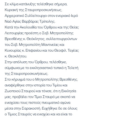
Σε κλίμα κατάνυξης τελέσθηκε σήμερα, 
Κυριακή της Σταυροπροσκυνήσεως, 
Αρχιερατικό Συλλείτουργο στον ενοριακό Ιερό 
Ναό Αγίας Βαρβάρας Τρίπολης.
Κατά την Ακολουθία του Όρθρου και της Θείας 
Λειτουργίας προέστη ο Σεβ. Μητροπολίτης 
Βρεσθένης κ. Θεόκλητος, συλλειτουργούντων 
του Σεβ. Μητροπολίτη Μαντινείας και 
Κυνουρίας κ. Επιφανίου και του Θεοφιλ. Τεγέας 
κ. Θεοκλήτου.
Στην απόλυση του Όρθρου, τελέσθηκε, 
σύμφωνα με το εκκλησιαστικό τυπικό η Τελετή 
της Σταυροπροσκυνήσεως.
Στο κήρυγμά του ο Μητροπολίτης Βρεσθένης, 
αναφέρθηκε στην ιστορία του Τιμίου και 
Ζωοποιού Σταυρού και τόνισε, ότι η Εκκλησία 
μας, προβάλει τον Τίμιο Σταυρό με σκοπό να 
ενισχύσει τους πιστούς πνευματικό αγώνα  
μέσα στην Σαρακοστή. Ευχήθηκε δε σε όλους 
ο Τίμιος Σταυρός να ενισχύει και να είναι το 