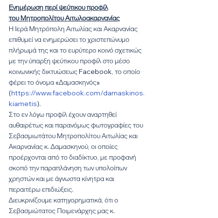
Ενημέρωση περί ψεύτικου προφίλ
του Μητροπολίτου Αιτωλοακαρνανίας
Η Ιερά Μητρόπολη Αιτωλίας και Ακαρνανίας 
επιθυμεί να ενημερώσει το χριστεπώνυμο 
πλήρωμά της και το ευρύτερο κοινό σχετικώς 
με την ύπαρξη ψεύτικου προφίλ στο μέσο 
κοινωνικής δικτυώσεως Facebook, το οποίο 
φέρει το όνομα «Δαμασκηνός» 
(
https://www.facebook.com/damaskinos.
kiametis
).
Στο εν λόγω προφίλ έχουν αναρτηθεί 
αυθαιρέτως και παρανόμως φωτογραφίες του 
Σεβασμιωτάτου Μητροπολίτου Αιτωλίας και 
Ακαρνανίας κ. Δαμασκηνού, οι οποίες 
προέρχονται από το διαδίκτυο, με προφανή 
σκοπό την παραπλάνηση των υπολοίπων 
χρηστών και με άγνωστα κίνητρα και 
περαιτέρω επιδιώξεις.
Διευκρινίζουμε κατηγορηματικά, ότι ο 
Σεβασμιώτατος Ποιμενάρχης μας κ. 