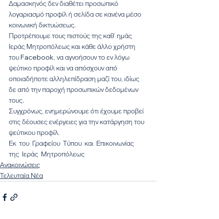
Δαμασκηνός δεν διαθέτει προσωπικό 
λογαριασμό προφίλ ή σελίδα σε κανένα μέσο 
κοινωνική δικτυώσεως.
Προτρέπουμε τους πιστούς της καθ’ ημάς 
Ιεράς Μητροπόλεως και κάθε άλλο χρήστη 
του Facebook, να αγνοήσουν το εν λόγω 
ψεύτικο προφίλ και να απόσχουν από 
οποιαδήποτε αλληλεπίδραση μαζί του, ιδίως 
δε από την παροχή προσωπικών δεδομένων 
τους.
Συγχρόνως, ενημερώνουμε ότι έχουμε προβεί 
στις δέουσες ενέργειες για την κατάργηση του 
ψεύτικου προφίλ.
Εκ  του  Γραφείου  Τύπου  και  Επικοινωνίας
της  Ιεράς  Μητροπόλεως
Ανακοινώσεις
Τελευταία Νέα