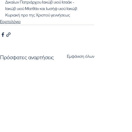
Δικαίων Πατριάρχου Iακώβ υιού Iσαάκ -
Iακώβ υιού Mατθάν και Ιωσήφ υιού Iακώβ
Κυριακή προ της Χριστού γεννήσεως
Εορτολόγιο
Εμφάνιση όλων
Πρόσφατες αναρτήσεις