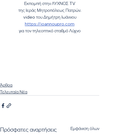
Εκπομπή στην ΛΥΧΝΟΣ TV
B%CE%B9%CF%82%CE%9D%CE%B1%CF%
της Ιεράς Μητροπόλεως Πατρών.
85%CF%80%CE%AC%CE%BA%CF%84%CE
video του Δημήτρη Ιωάννου
%BF%CF%85
https://ioannoupro.com​
για τον τηλεοπτικό σταθμό Λύχνο
Άρθρα
Τελευταία Νέα
Εμφάνιση όλων
Πρόσφατες αναρτήσεις