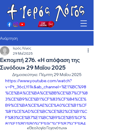
Ανάρτηση
Ιερός Λόγος
29 Μαΐ 2025
Εκπομπή 276. «Η απόφαση της
Συνόδου» 29 Μαΐου 2025
Δημοσιεύτηκε: Πέμπτη 29 Μαΐου 2025
https://www.youtube.com/watch?
v=Pt_36cLYl1k&ab_channel=%E1%BC%98
%CE%BA%CE%BA%CE%BB%CE%B7%CF%8
3%CE%B9%CE%B1%CF%83%CF%84%CE%
B9%CE%BA%CE%AE%CE%A0%CE%B1%CF
%81%CE%AD%CE%BC%CE%B2%CE%B1%C
F%83%CE%B7%E1%BC%B9%CE%B5%CF%
81%E1%BD%B0%CE%9C%CE%B7%CF%84
«Θεολογία Γεγονότων»
%CF%81%CF%8C%CF%80%CE%BF%CE%B